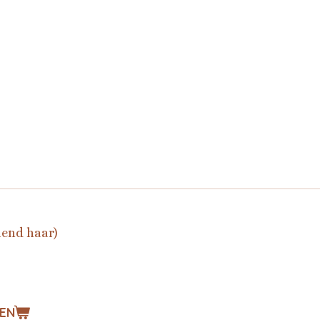
lend haar)
EN