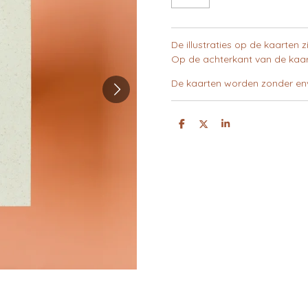
De illustraties op de kaarten 
Op de achterkant van de kaar
De kaarten worden
zonder
env
D
D
S
E
E
H
L
E
A
E
L
R
N
E