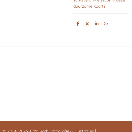
schrijven. Wie stuur jij deze
duurzame kaart?
D
D
S
D
E
E
H
E
L
E
A
L
E
L
R
E
N
E
N
© 2019- 2026 Tirza Roth Fotografie & Illustraties |