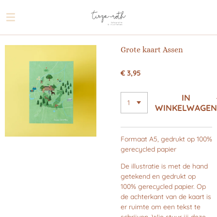
Ga
direct
naar
de
Grote kaart Assen
hoofdinhoud
€ 3,95
IN
WINKELWAGEN
Formaat A5, gedrukt op 100%
gerecycled papier
De illustratie is met de hand
getekend en gedrukt op
100% gerecycled papier. Op
de achterkant van de kaart is
er ruimte om een tekst te