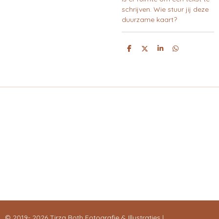
schrijven. Wie stuur jij deze
duurzame kaart?
D
D
S
D
E
E
H
E
L
E
A
L
E
L
R
E
N
E
N
© 2019- 2026 Tirza Roth Fotografie & Illustraties |