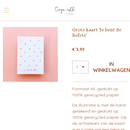
Ga
direct
naar
de
Grote kaart 'Je bent de
hoofdinhoud
liefste'
€ 3,95
IN
WINKELWAGEN
Formaat A5, gedrukt op
100% gerecycled papier
De illustratie is met de hand
getekend en gedrukt op
100% gerecycled papier. Op
de achterkant van de kaart
is er ruimte om een tekst te