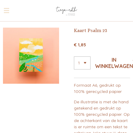
Ga
direct
naar
de
Kaart Psalm 23
hoofdinhoud
€ 1,85
IN
WINKELWAGEN
Formaat A6, gedrukt op
100% gerecycled papier
De illustratie is met de hand
getekend en gedrukt op
100% gerecycled papier. Op
de achterkant van de kaart
is er ruimte om een tekst te