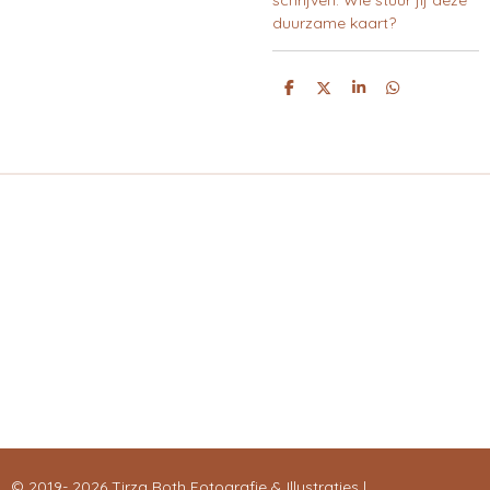
schrijven. Wie stuur jij deze
duurzame kaart?
D
D
S
D
E
E
H
E
L
E
A
L
E
L
R
E
N
E
N
© 2019- 2026 Tirza Roth Fotografie & Illustraties |