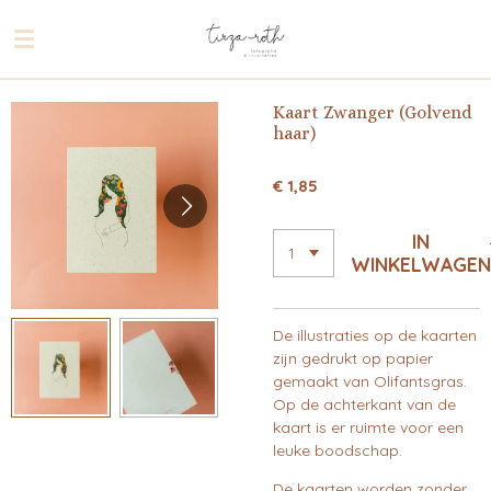
Ga
direct
naar
de
Kaart Zwanger (Golvend
hoofdinhoud
haar)
€ 1,85
IN
WINKELWAGEN
De illustraties op de kaarten
zijn gedrukt op papier
gemaakt van Olifantsgras.
Op de achterkant van de
kaart is er ruimte voor een
leuke boodschap.
De kaarten worden
zonder