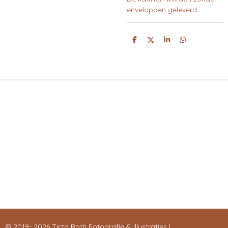
enveloppen geleverd.
D
D
S
D
E
E
H
E
L
E
A
L
E
L
R
E
N
E
N
© 2019- 2026 Tirza Roth Fotografie & Illustraties |