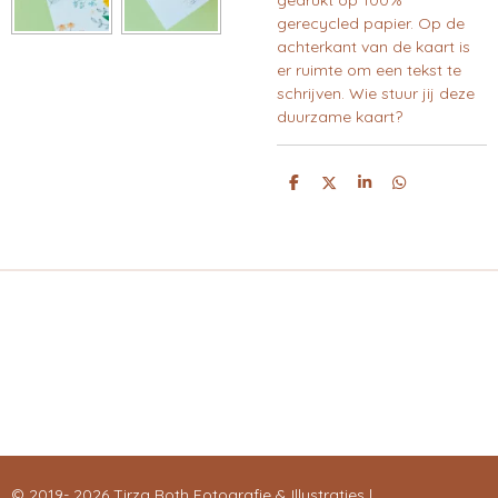
gedrukt op 100%
gerecycled papier. Op de
achterkant van de kaart is
er ruimte om een tekst te
schrijven. Wie stuur jij deze
duurzame kaart?
D
D
S
D
E
E
H
E
L
E
A
L
E
L
R
E
N
E
N
© 2019- 2026 Tirza Roth Fotografie & Illustraties |