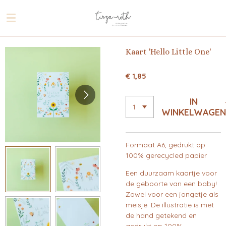
Ga
direct
naar
de
Kaart 'Hello Little One'
hoofdinhoud
€ 1,85
IN
WINKELWAGEN
Formaat A6, gedrukt op
100% gerecycled papier
Een duurzaam kaartje voor
de geboorte van een baby!
Zowel voor een jongetje als
meisje. De illustratie is met
de hand getekend en