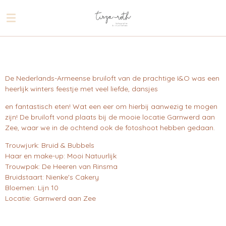
Ga
direct
naar
de
hoofdinhoud
De Nederlands-Armeense bruiloft van de prachtige I&O was een
heerlijk winters feestje met veel liefde, dansjes
en fantastisch eten! Wat een eer om hierbij aanwezig te mogen
zijn! De bruiloft vond plaats bij de mooie locatie Garnwerd aan
Zee, waar we in de ochtend ook de fotoshoot hebben gedaan.
Trouwjurk: Bruid & Bubbels
Haar en make-up: Mooi Natuurlijk
Trouwpak: De Heeren van Rinsma
Bruidstaart: Nienke's Cakery
Bloemen: Lijn 10
Locatie: Garnwerd aan Zee